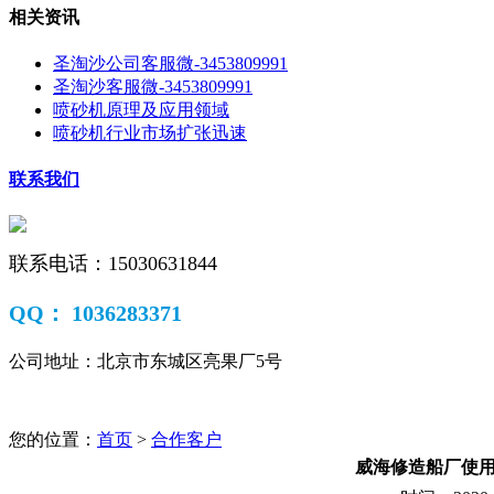
相关资讯
圣淘沙公司客服微-3453809991
圣淘沙客服微-3453809991
喷砂机原理及应用领域
喷砂机行业市场扩张迅速
联系我们
联系电话：
15030631844
QQ：
1036283371
公司地址：北京市东城区亮果厂5号
您的位置：
首页
>
合作客户
威海修造船厂使