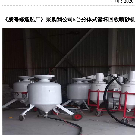
时间：2020-0
《威海修造船厂》采购
我公司5台分体式循坏回收喷砂