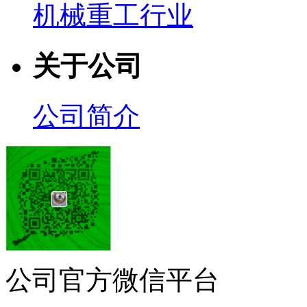
机械重工行业
关于公司
公司简介
公司官方微信平台