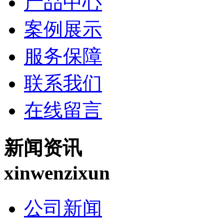
产品中心
案例展示
服务保障
联系我们
在线留言
新闻资讯
xinwenzixun
公司新闻