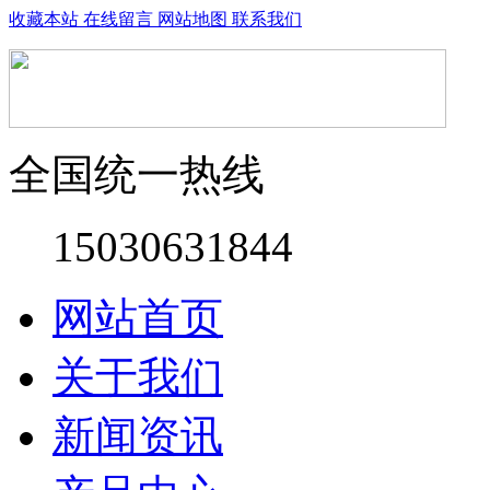
收藏本站
在线留言
网站地图
联系我们
全国统一热线
15030631844
网站首页
关于我们
新闻资讯