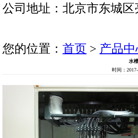
公司地址：北京市东城区
您的位置：
首页
>
产品中
水
时间：2017-0