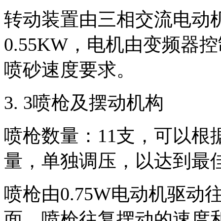
转动装置由三相交流电动
0.55KW，电机由变频
喷砂速度要求。
3. 3喷枪及摆动机构
喷枪数量：
11支，可以
量，单独调压，以达到最
喷枪由
0.75W电动机驱
面，喷枪往复摆动的速度