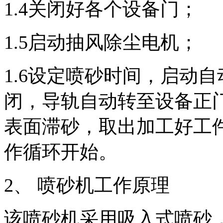
1.4关闭好各个设备门；
1.5启动抽风除尘电机；
1.6设定喷砂时间，启动
闭，导轨自动转至设备正
表面滞砂，取出加工好工
作循环开始。
2、 喷砂机工作原理
该喷砂机采用吸入式喷砂