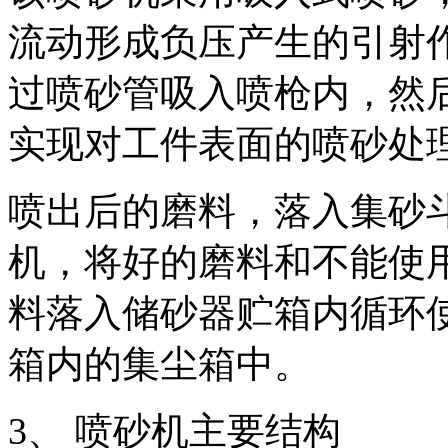
流动形成负压产生的引射
过喷砂管吸入喷枪内，然
实现对工件表面的喷砂处
喷出后的磨料，落入集砂
机，将好的磨料和不能使
料落入储砂器贮箱内循环
箱内的集尘箱中。
3、 喷砂机主要结构