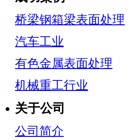
桥梁钢箱梁表面处理
汽车工业
有色金属表面处理
机械重工行业
关于公司
公司简介