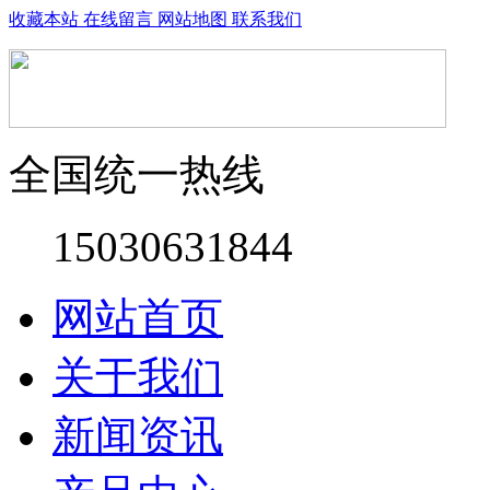
收藏本站
在线留言
网站地图
联系我们
全国统一热线
15030631844
网站首页
关于我们
新闻资讯