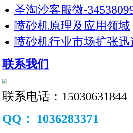
圣淘沙客服微-34538099
喷砂机原理及应用领域
喷砂机行业市场扩张迅
联系我们
联系电话：
15030631844
QQ：
1036283371