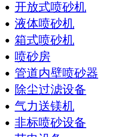
开放式喷砂机
液体喷砂机
箱式喷砂机
喷砂房
管道内壁喷砂器
除尘过滤设备
气力送镁机
非标喷砂设备