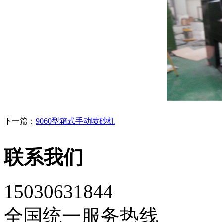
下一篇：
9060型箱式手动喷砂机
联系我们
15030631844
全国统一服务热线