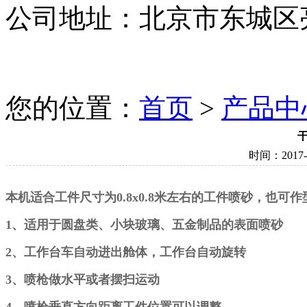
公司地址：北京市东城区
您的位置：
首页
>
产品中
时间：2017-0
本机适合工件尺寸为0.8x0.8米左右的工件喷砂，也可
1、适用于圆盘类、小块玻璃、五金制品的表面喷砂
2、工作台车自动进出舱体，工作台自动旋转
3、喷枪做水平或者摆扫运动
4、喷枪垂直方向距离工件位置可以调整